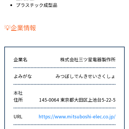
プラスチック成型品
💡企業情報
企業名
株式会社三ツ星電器製作所
よみがな
みつぼしでんきせいさくしょ
本社
住所
145-0064 東京都大田区上池台5-22-5
URL
https://www.mitsuboshi-elec.co.jp/