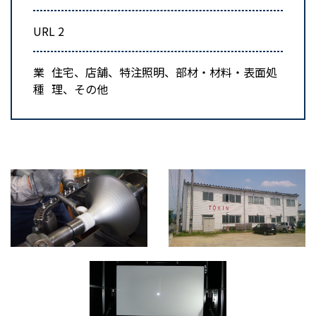
URL 2
業
住宅、店舗、特注照明、部材・材料・表面処
種
理、その他